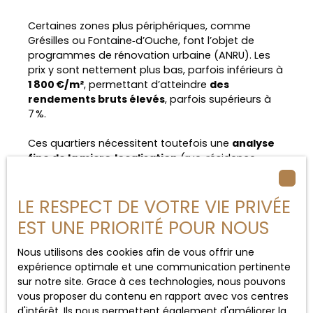
Certaines zones plus périphériques, comme
Grésilles ou Fontaine‑d’Ouche, font l’objet de
programmes de rénovation urbaine (ANRU). Les
prix y sont nettement plus bas, parfois inférieurs à
1 800 €/m²
, permettant d’atteindre
des
rendements bruts élevés
, parfois supérieurs à
7 %.
Ces quartiers nécessitent toutefois une
analyse
fine de la micro‑localisation
(rue, résidence,
proximité des transports) et une stratégie claire.
Bien accompagnés, ils peuvent constituer de
LE RESPECT DE VOTRE VIE PRIVÉE
réelles opportunités pour des investisseurs avertis,
mais ils présentent un niveau de risque plus élevé
EST UNE PRIORITÉ POUR NOUS
que les secteurs centraux.
Nous utilisons des cookies afin de vous offrir une
expérience optimale et une communication pertinente
Investir à Dijon : l’importance de
sur notre site. Grace à ces technologies, nous pouvons
l’accompagnement local
vous proposer du contenu en rapport avec vos centres
d'intérêt. Ils nous permettent également d'améliorer la