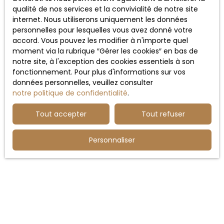
qualité de nos services et la convivialité de notre site
Le
marché immobilier dijonnais
reste attractif,
internet. Nous utiliserons uniquement les données
mais il devient plus technique avec l’impact des
personnelles pour lesquelles vous avez donné votre
nouvelles réglementations énergétiques et
accord. Vous pouvez les modifier à n'importe quel
l’évolution des attentes des locataires. Le choix du
moment via la rubrique ″Gérer les cookies″ en bas de
quartier, du type de bien et du montage locatif
notre site, à l'exception des cookies essentiels à son
est déterminant pour sécuriser la rentabilité.
fonctionnement. Pour plus d'informations sur vos
données personnelles, veuillez consulter
Pour réussir votre projet d’investissement
notre politique de confidentialité
.
immobilier à Dijon, il est essentiel de s’appuyer sur
un
professionnel connaissant parfaitement les
Tout accepter
Tout refuser
spécificités locales
. L’agence
Haussmann
Immobilier
vous accompagne à chaque étape :
Personnaliser
analyse du quartier, estimation du potentiel
locatif, sélection du bien et stratégie patrimoniale.
Contactez-nous dès maintenant par téléphone
au
03 79 36 57 71
.
Nous contacter