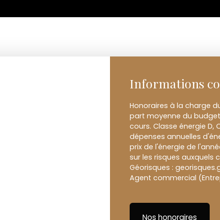
Informations c
Honoraires à la charge d
part moyenne du budget 
cours. Classe énergie D,
dépenses annuelles d'éne
prix de l'énergie de l'ann
sur les risques auxquels c
Géorisques : georisques.g
Agent commercial (Entrepr
Nos honoraires