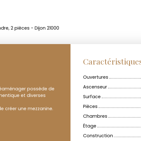
re, 2 pièces - Dijon 21000
Caractéristique
Ouvertures
Ascenseur
 réaménager possède de
hentique et diverses
Surface
Pièces
 de créer une mezzanine.
Chambres
Étage
Construction