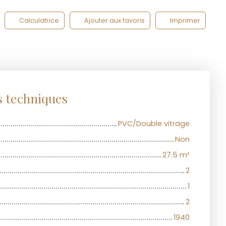
Calculatrice
Ajouter aux favoris
Imprimer
s techniques
PVC/Double vitrage
Non
27.5
m²
2
1
2
1940