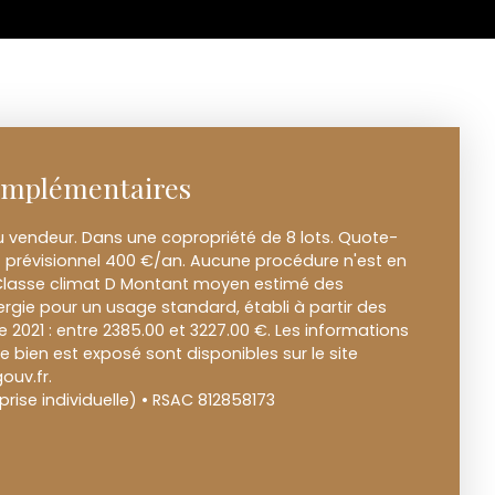
omplémentaires
u vendeur. Dans une copropriété de 8 lots. Quote-
prévisionnel 400 €/an. Aucune procédure n'est en
 Classe climat D Montant moyen estimé des
rgie pour un usage standard, établi à partir des
ée 2021 : entre 2385.00 et 3227.00 €. Les informations
e bien est exposé sont disponibles sur le site
ouv.fr.
ise individuelle) • RSAC 812858173