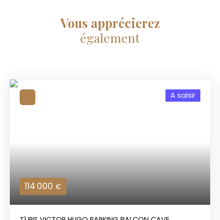
Vous apprécierez
également
A saisir
114 000
€
T1 BIS VICTOR HUGO PARKING BALCON CAVE