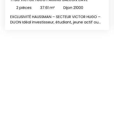
2
pièces
37.61
m²
Dijon 21000
EXCLUSIVITÉ HAUSSMAN – SECTEUR VICTOR HUGO –
DIJON Idéal investisseur, étudiant, jeune actif ou
primo-accédant. Découvrez ce T1 bis de 37,61 m²
Carrez, situé au 3ème étage d’une résidence
sécurisée avec ascenseur, vendu libre
d’occupation. • Cuisine indépendante de 8,68 m² •
Espace séjour / salon / chambre de 20,59 m² •
Rangements Les + du bien : • Long balcon • Cave /
séchoir • Place de parking extérieure privative •
Résidence sécurisée avec ascenseur • Secteur
recherché Appartement habitable en l’état,
offrant un beau potentiel de modernisation pour
le personnaliser selon vos envies. Charges
comprenant : • Chauffage collectif • Eau chaude •
Eau froide DPE : D Un bien complet à découvrir
rapidement !!! Honoraires charge vendeur