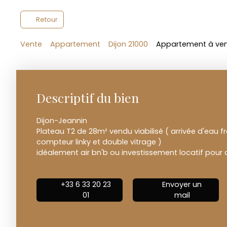
Retour
Vente
Appartement
Dijon 21000
Appartement à vend
Descriptif du bien
Dijon-Jeannin
Plateau T2 de 28m² vendu viabilisé ( arrivée d'eau f
compteur linky et double vitrage )
idéalement air bn'b ou investissement locatif pour dé
+33 6 33 20 23
Envoyer un
01
mail