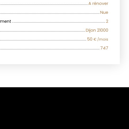
A rénover
Nue
iment
2
Dijon 21000
50
€ /mois
747