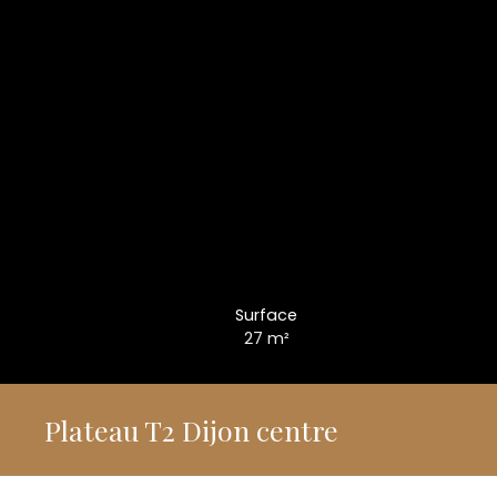
Surface
27
m²
Plateau T2 Dijon centre