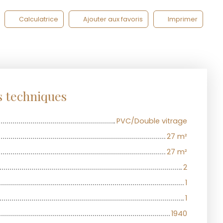
Calculatrice
Ajouter aux favoris
Imprimer
s techniques
PVC/Double vitrage
27
m²
27
m²
2
1
1
1940